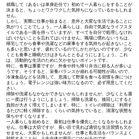
就職して（あるいは単身赴任で）初めて一人暮らしをすることが
決まると、ちょっとワクワクした気持ちになっているかもしれま
せん。
しかし、実際に仕事が始まると、意外と大変な生活であることに
気がつくことでしょう。一人暮らしは、自由で気楽なライフスタ
イルである一面を持っていますが、すべてを自分で処理しなけれ
ばいけないことを忘れてはいけません。職場に慣れないうちは、
帰宅してから食事や洗濯などの家事をする気持ちが起きないこと
も多いと思います。疲れているのでしかたがないのですが、少な
くとも食事と睡眠だけはきちんととるようにしましょう。これ
は、活動的な生活のために欠かせないポイントです。
特に、食事は重要ですが、外食や持ち帰り弁当に頼る人が多いよ
うです。そうすると、栄養バランスが崩れる可能性が高いので、
冷凍食品などを活用して、意識して野菜を食べる習慣を身につけ
ましょう。電子レンジは強い味方になるので、必ず用意してくだ
さい。
掃除や洗濯もなかなかできないかもしれませんが、少なくとも週
に一度は行うようにしましょう。掃除も洗濯も、後回しにすると
負担が大きく増えてしまいます。特に、トイレの掃除は「利用す
るたびに軽く掃除する」くらいの気持ちでいると、清潔な状態を
保ちやすくなります。
一人暮らしを始めると、最初は仕事を優先したくなるかもしれま
せん。仕事は大切ですが、長い目で見れば適切な生活習慣も欠か
せません。大変かもしれませんが、仕事と私生活をバランスよく
対処することが、人生全体の満足につながるのです。