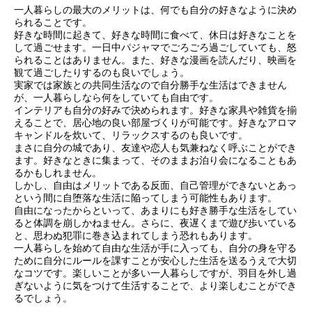
一人暮らしの最大のメリットは、何でも自分の好きなように決め
られることです。
好きな時間に起きて、好きな時間に食べて、休日は好きなことを
して過ごせます。一日中パジャマでごろごろ過ごしていても、怒
られることはありません。また、好きな漫画を読んだり、映画を
観て過ごしたりするのも良いでしょう。
実家では家族との共同生活なので自分勝手な生活はできません
が、一人暮らしなら何をしていても自由です。
インテリアも自分の好みで決められます。好きな家具や雑貨を揃
えることで、居心地の良い部屋づくりが可能です。好きなアロマ
キャンドルを炊いて、リラックスするのも良いです。
まさに自分の城であり、友達や恋人も気兼ねなく呼ぶことができ
ます。好きなときに集まって、そのままお泊り会になることもあ
るかもしれません。
しかし、自由はメリットである反面、自己管理ができないとあっ
という間に自堕落な生活に陥ってしまう可能性もあります。
自由になったからといって、あまりにも好き勝手な生活をしてい
ると体調を崩しかねません。さらに、夜遅くまで遊び歩いている
と、思わぬ犯罪に巻き込まれてしまう恐れもあります。
一人暮らしを始めて自由な生活が手に入っても、自分の身を守る
ために自分にルールを課すことが安心した生活を送るうえで大切
なコツです。楽しいことが多い一人暮らしですが、羽目を外し過
ぎないように気をつけて生活することで、より楽しむことができ
るでしょう。