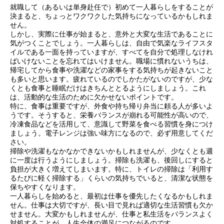
就職して（あるいは単身赴任で）初めて一人暮らしをすることが
決まると、ちょっとワクワクした気持ちになっているかもしれま
せん。
しかし、実際に仕事が始まると、意外と大変な生活であることに
気がつくことでしょう。一人暮らしは、自由で気楽なライフスタ
イルである一面を持っていますが、すべてを自分で処理しなけれ
ばいけないことを忘れてはいけません。職場に慣れないうちは、
帰宅してから食事や洗濯などの家事をする気持ちが起きないこと
も多いと思います。疲れているのでしかたがないのですが、少な
くとも食事と睡眠だけはきちんととるようにしましょう。これ
は、活動的な生活のために欠かせないポイントです。
特に、食事は重要ですが、外食や持ち帰り弁当に頼る人が多いよ
うです。そうすると、栄養バランスが崩れる可能性が高いので、
冷凍食品などを活用して、意識して野菜を食べる習慣を身につけ
ましょう。電子レンジは強い味方になるので、必ず用意してくだ
さい。
掃除や洗濯もなかなかできないかもしれませんが、少なくとも週
に一度は行うようにしましょう。掃除も洗濯も、後回しにすると
負担が大きく増えてしまいます。特に、トイレの掃除は「利用す
るたびに軽く掃除する」くらいの気持ちでいると、清潔な状態を
保ちやすくなります。
一人暮らしを始めると、最初は仕事を優先したくなるかもしれま
せん。仕事は大切ですが、長い目で見れば適切な生活習慣も欠か
せません。大変かもしれませんが、仕事と私生活をバランスよく
対処することが、人生全体の満足につながるのです。