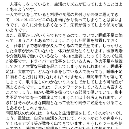
一人暮らしをしていると、生活のリズムが狂ってしまうことはよ
くあるようです。
一人で生活をしていると料理や食器の片付けが面倒に思えてき
て、ついついコンビニのお弁当ばかり食べてしまうことは多いよ
うです。さらに外食も多くなって、栄養が偏ってしまう傾向が強
いようです。
また、夜更かしがいくらでもできるので、ついつい睡眠不足に陥
ってしまうこともあるでしょう。こうした問題を放置しておく
と、仕事にまで悪影響が及んでくるので要注意です。しっかりと
した食事が摂れていないと、体力が持たなくなります。医療現場
や介護現場で働いているなら、体力は重要になってくるので注意
が必要です。ドライバーの仕事をしている人も、体力不足を放置
しておくと大変な事故を起こしてしまうかもしれません。睡眠不
足は、大敵です。どんな仕事をしている人であっても、睡眠不足
に陥ることだけは避けなければいけません。昼間集中力が落ちて
しまって、取り返しのつかないミスをしでかしてしまう可能性が
高まるからです。これは、デスクワークをしている人にも言える
ことでしょう。細かい数字を扱っている部署で働いていて、集中
力不足でゼロを一つ間違えてしまうことは十分考えられます。と
きにはそれが大きな問題となって会社や同僚に迷惑をかけること
もあるかもしれません。
問題解決のためには、きちんと生活管理をしていくのがいいでし
ょう。最近は、自分の生活を入力して、ベストかどうか判定をし
てくれるアプリ等が数多く出てきています。そうしたツールを使
ってでも、適切に自己管理をしていくのが社会人の努めでしょ