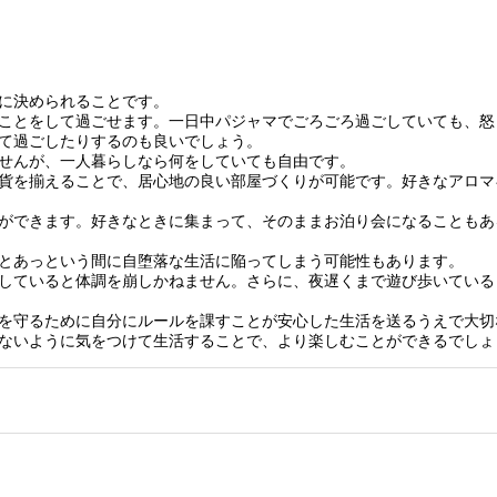
に決められることです。
ことをして過ごせます。一日中パジャマでごろごろ過ごしていても、怒
て過ごしたりするのも良いでしょう。
せんが、一人暮らしなら何をしていても自由です。
貨を揃えることで、居心地の良い部屋づくりが可能です。好きなアロマ
ができます。好きなときに集まって、そのままお泊り会になることもあ
とあっという間に自堕落な生活に陥ってしまう可能性もあります。
していると体調を崩しかねません。さらに、夜遅くまで遊び歩いている
を守るために自分にルールを課すことが安心した生活を送るうえで大切
ないように気をつけて生活することで、より楽しむことができるでしょ