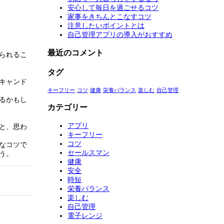
安心して毎日を過ごせるコツ
家事をきちんとこなすコツ
注意したいポイントとは
自己管理アプリの導入がおすすめ
最近のコメント
られるこ
タグ
キャンド
キーフリー
コツ
健康
栄養バランス
楽しむ
自己管理
るかもし
カテゴリー
アプリ
と、思わ
キーフリー
コツ
なコツで
セールスマン
う。
健康
安全
時短
栄養バランス
楽しむ
自己管理
電子レンジ